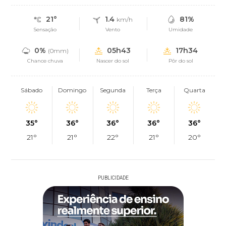
21°
1.4
81%
km/h
Sensação
Vento
Umidade
0%
05h43
17h34
(0mm)
Chance chuva
Nascer do sol
Pôr do sol
Sábado
Domingo
Segunda
Terça
Quarta
35°
36°
36°
36°
36°
21°
21°
22°
21°
20°
PUBLICIDADE