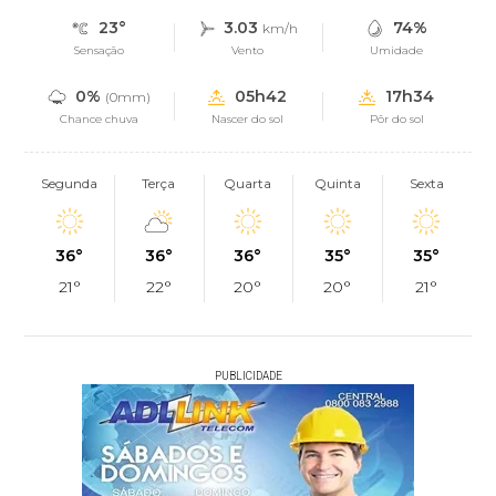
23°
3.03
74%
km/h
Sensação
Vento
Umidade
0%
05h42
17h34
(0mm)
Chance chuva
Nascer do sol
Pôr do sol
Segunda
Terça
Quarta
Quinta
Sexta
36°
36°
36°
35°
35°
21°
22°
20°
20°
21°
PUBLICIDADE