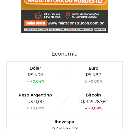
Economia
Dólar
Euro
R$ 5,08
R$ 5,87
+0,04%
+0,00%
Peso Argentino
Bitcoin
R$ 0,00
R$ 349,787,62
+0,00%
-0,08%
Ibovespa
172,513,42 pts