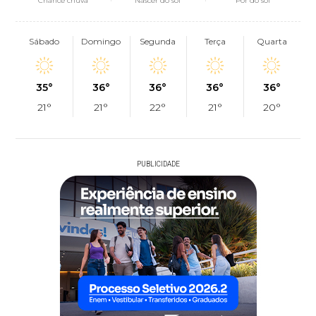
Chance chuva
Nascer do sol
Pôr do sol
Sábado
Domingo
Segunda
Terça
Quarta
35°
36°
36°
36°
36°
21°
21°
22°
21°
20°
PUBLICIDADE