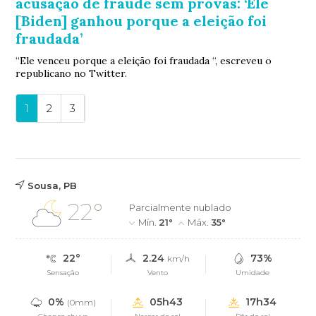
acusação de fraude sem provas: ‘Ele
[Biden] ganhou porque a eleição foi
fraudada’
“Ele venceu porque a eleição foi fraudada “, escreveu o
republicano no Twitter.
1
2
3
Sousa, PB
22°
Parcialmente nublado
Mín.
21°
Máx.
35°
22°
2.24
73%
km/h
Sensação
Vento
Umidade
0%
05h43
17h34
(0mm)