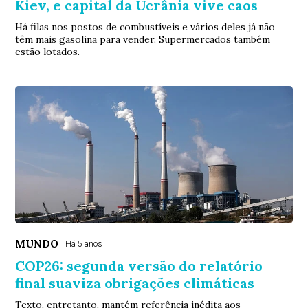
Kiev, e capital da Ucrânia vive caos
Há filas nos postos de combustíveis e vários deles já não
têm mais gasolina para vender. Supermercados também
estão lotados.
MUNDO
Há 5 anos
COP26: segunda versão do relatório
final suaviza obrigações climáticas
Texto, entretanto, mantém referência inédita aos