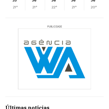
35°
36°
36°
36°
36°
21°
21°
22°
21°
20°
PUBLICIDADE
Últimas notícias