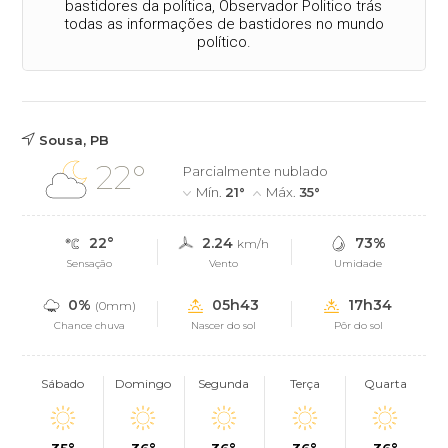
bastidores da política, Observador Politico trás
todas as informações de bastidores no mundo
político.
Sousa, PB
22°
Parcialmente nublado
Mín.
21°
Máx.
35°
22°
2.24
73%
km/h
Sensação
Vento
Umidade
0%
05h43
17h34
(0mm)
Chance chuva
Nascer do sol
Pôr do sol
Sábado
Domingo
Segunda
Terça
Quarta