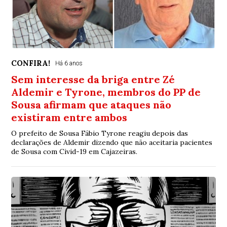
CONFIRA!
Há 6 anos
Sem interesse da briga entre Zé
Aldemir e Tyrone, membros do PP de
Sousa afirmam que ataques não
existiram entre ambos
O prefeito de Sousa Fábio Tyrone reagiu depois das
declarações de Aldemir dizendo que não aceitaria pacientes
de Sousa com Civid-19 em Cajazeiras.