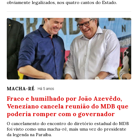
obviamente legalizados, nos quatro cantos do Estado.
MACHA-RÉ
Há 5 anos
Fraco e humilhado por João Azevêdo,
Veneziano cancela reunião do MDB que
poderia romper com o governador
O cancelamento do encontro do diretório estadual do MDB
foi visto como uma macha-ré, mais uma vez do presidente
da legenda na Paraíba.