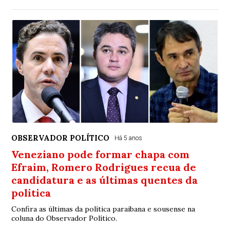
OBSERVADOR POLÍTICO
Há 5 anos
Veneziano pode formar chapa com
Efraim, Romero Rodrigues recua de
candidatura e as últimas quentes da
politica
Confira as últimas da política paraibana e sousense na
coluna do Observador Político.