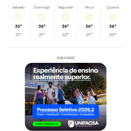
Sábado
Domingo
Segunda
Terça
Quarta
35°
36°
36°
36°
36°
21°
21°
22°
21°
20°
PUBLICIDADE