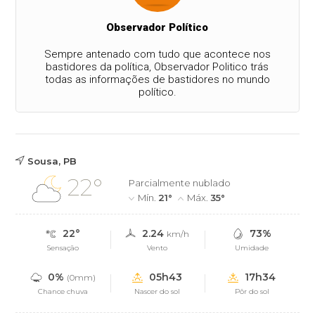
Observador Político
Sempre antenado com tudo que acontece nos
bastidores da política, Observador Politico trás
todas as informações de bastidores no mundo
político.
Sousa, PB
22°
Parcialmente nublado
Mín.
21°
Máx.
35°
22°
2.24
73%
km/h
Sensação
Vento
Umidade
0%
05h43
17h34
(0mm)
Chance chuva
Nascer do sol
Pôr do sol