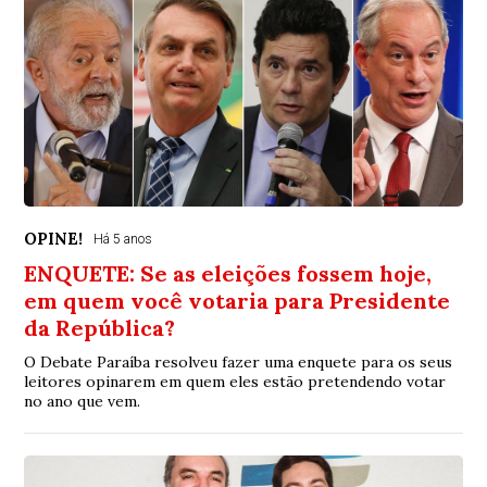
OPINE!
Há 5 anos
ENQUETE: Se as eleições fossem hoje,
em quem você votaria para Presidente
da República?
O Debate Paraíba resolveu fazer uma enquete para os seus
leitores opinarem em quem eles estão pretendendo votar
no ano que vem.