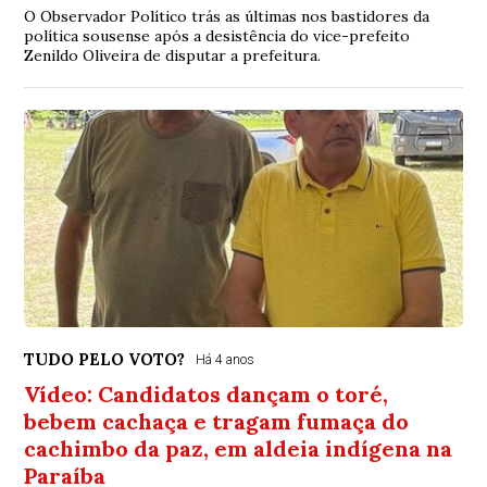
O Observador Político trás as últimas nos bastidores da
política sousense após a desistência do vice-prefeito
Zenildo Oliveira de disputar a prefeitura.
TUDO PELO VOTO?
Há 4 anos
Vídeo: Candidatos dançam o toré,
bebem cachaça e tragam fumaça do
cachimbo da paz, em aldeia indígena na
Paraíba