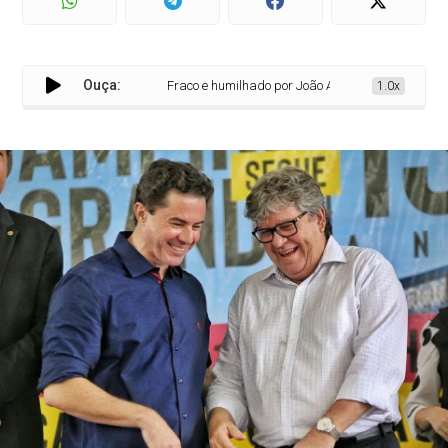
Ouça:
Fraco e humilhado por João Azevêdo, Veneziano canc
1.0x