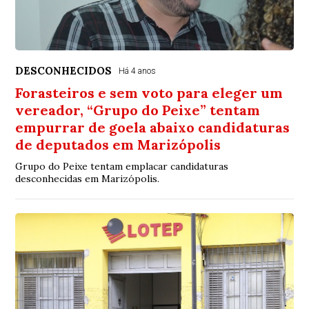
DESCONHECIDOS
Há 4 anos
Forasteiros e sem voto para eleger um
vereador, “Grupo do Peixe” tentam
empurrar de goela abaixo candidaturas
de deputados em Marizópolis
Grupo do Peixe tentam emplacar candidaturas
desconhecidas em Marizópolis.