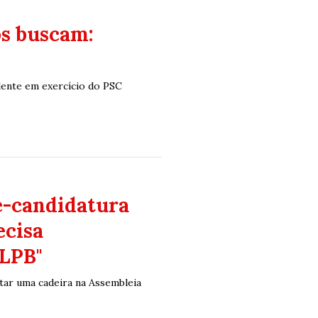
s buscam:
dente em exercício do PSC
é-candidatura
ecisa
ALPB"
tar uma cadeira na Assembleia