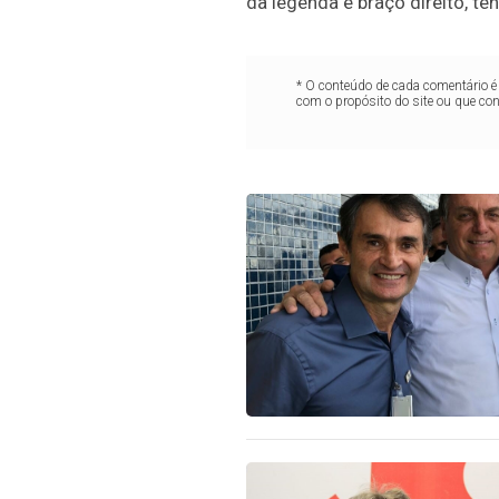
da legenda e braço direito, te
* O conteúdo de cada comentário é 
com o propósito do site ou que co