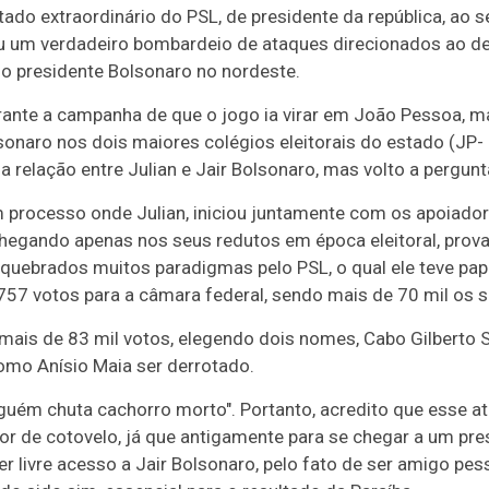
ado extraordinário do PSL, de presidente da república, ao 
iou um verdadeiro bombardeio de ataques direcionados ao de
do presidente Bolsonaro no nordeste.
ante a campanha de que o jogo ia virar em João Pessoa, 
onaro nos dois maiores colégios eleitorais do estado (JP-
 a relação entre Julian e Jair Bolsonaro, mas volto a pergun
m processo onde Julian, iniciou juntamente com os apoiador
egando apenas nos seus redutos em época eleitoral, prova
quebrados muitos paradigmas pelo PSL, o qual ele teve pap
57 votos para a câmara federal, sendo mais de 70 mil os s
 mais de 83 mil votos, elegendo dois nomes, Cabo Gilberto S
mo Anísio Maia ser derrotado.
nguém chuta cachorro morto". Portanto, acredito que esse a
r de cotovelo, já que antigamente para se chegar a um pres
r livre acesso a Jair Bolsonaro, pelo fato de ser amigo pess