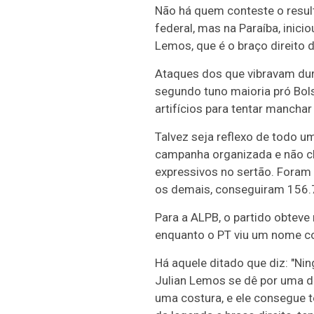
Não há quem conteste o result
federal, mas na Paraíba, inic
Lemos, que é o braço direito 
Ataques dos que vibravam dur
segundo tuno maioria pró Bols
artifícios para tentar manchar
Talvez seja reflexo de todo u
campanha organizada e não ch
expressivos no sertão. Foram 
os demais, conseguiram 156.7
Para a ALPB, o partido obteve
enquanto o PT viu um nome co
Há aquele ditado que diz: "Ni
Julian Lemos se dê por uma do
uma costura, e ele consegue te