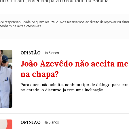
ndo sido sim, essencial para o resultado da Paraíba.
de responsabilidade de quem realizá-lo. Nos reservamos ao direito de reprovar ou el
ntenham palavras ofensivas.
OPINIÃO
Há 5 anos
João Azevêdo não aceita me
na chapa?
Para quem não admitia nenhum tipo de diálogo para com
no estado, o discurso já tem uma inclinação.
OPINIÃO
Há 5 anos