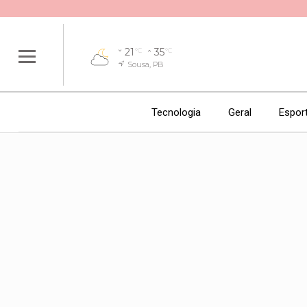
21
35
°C
°C
Sousa, PB
Tecnologia
Geral
Espor