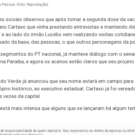
o Pessoa. (Foto: Reprodução).
 sociais observou que após tomar a segunda dose da vacin
no Cartaxo que vinha prestando entrevistas e mantendo diá
 e ao lado do irmão Lucélio vem realizando visitas cotidiana
ado da base, das pessoas, o que outros personagens da po
 segmentos do PT nacional, já manteve diálogo com o senad
na Paraíba, e agora os acenos estão claros que seu projeto
tido Verde já anunciou que seu nome estará em campo para a
óprio histórico, ao executivo estadual. Cartaxo já foi veread
 vezes da capital.
está mais intensa que alguns que se lançaram há algum tem
de responsabilidade de quem realizá-lo. Nos reservamos ao direito de reprovar ou el
ntenham palavras ofensivas.