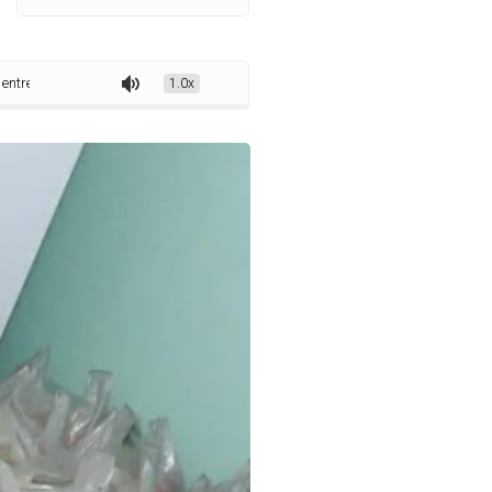
e cestas básicas a pessoas carentes do município
1.0x