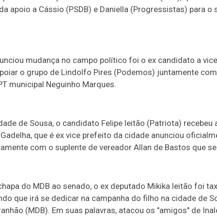
da apoio a Cássio (PSDB) e Daniella (Progressistas) para o 
unciou mudança no campo político foi o ex candidato a vic
apoiar o grupo de Lindolfo Pires (Podemos) juntamente co
 PT municipal Neguinho Marques.
dade de Sousa, o candidato Felipe leitão (Patriota) recebeu
Gadelha, que é ex vice prefeito da cidade anunciou oficial
amente com o suplente de vereador Allan de Bastos que se 
hapa do MDB ao senado, o ex deputado Mikika leitão foi ta
ando que irá se dedicar na campanha do filho na cidade de
anhão (MDB). Em suas palavras, atacou os "amigos" de Inal