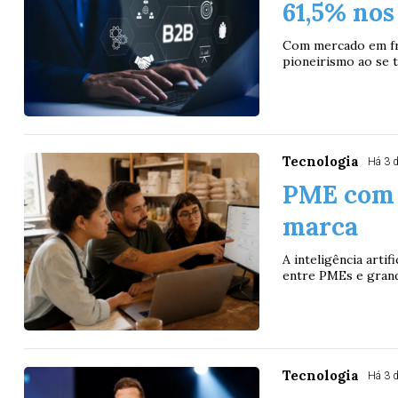
61,5% nos
Com mercado em fr
pioneirismo ao se t
Tecnologia
Há 3 
PME com I
marca
A inteligência arti
entre PMEs e grand
Tecnologia
Há 3 