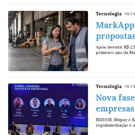
Tecnologia
Há 3 
MarkApp 
propostas
Após investir R$ 2
primeiro ano da Ma
Tecnologia
Há 3 
Nova fase
empresas
SEIDOR, Shipay e B3
regulamentação e a