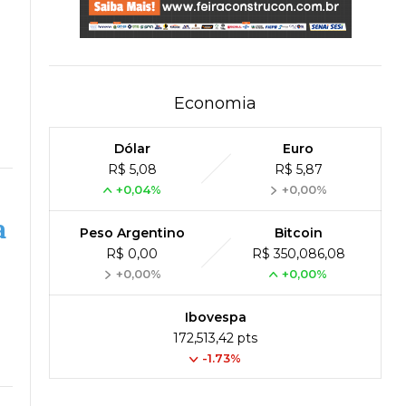
Economia
Dólar
Euro
R$ 5,08
R$ 5,87
+0,04%
+0,00%
a
Peso Argentino
Bitcoin
R$ 0,00
R$ 350,086,08
+0,00%
+0,00%
Ibovespa
172,513,42 pts
-1.73%