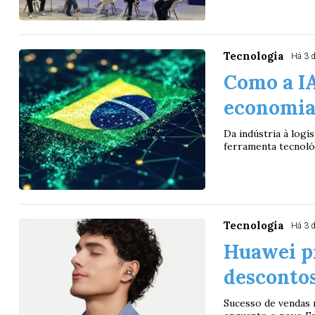
Tecnologia
Há 3 
Como a IA
economia 
Da indústria à logís
ferramenta tecnoló
Tecnologia
Há 3 
Huawei p
descontos
Sucesso de vendas 