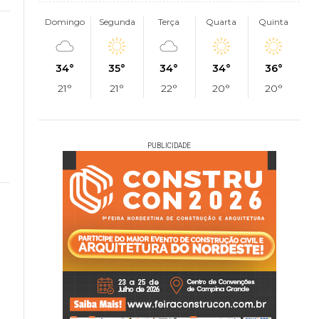
Domingo
Segunda
Terça
Quarta
Quinta
34°
35°
34°
34°
36°
21°
21°
22°
20°
20°
PUBLICIDADE