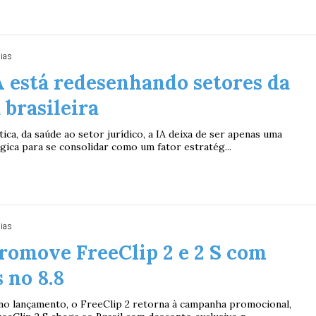
dias
 está redesenhando setores da
brasileira
tica, da saúde ao setor jurídico, a IA deixa de ser apenas uma
gica para se consolidar como um fator estratég...
dias
romove FreeClip 2 e 2 S com
 no 8.8
no lançamento, o FreeClip 2 retorna à campanha promocional,