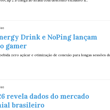
eClip 2 S chega ao Brasil com desconto exclusivo n...
dias
Energy Drink e NoPing lançam
co gamer
ebida zero açúcar e otimização de conexão para longas sessões d
dias
26 revela dados do mercado
al brasileiro