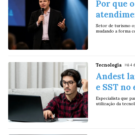
Por que o
atendime
Setor de turismo op
mudando a forma co
Tecnologia
Há 4 
Andest la
e SST no 
Especialista que pa
utilização da tecn