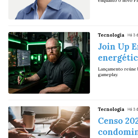
enquanto o novo Fre
Tecnologia
Há 3 
Join Up 
energéti
Lançamento reúne b
gameplay.
Tecnologia
Há 3 
Censo 20
condomini