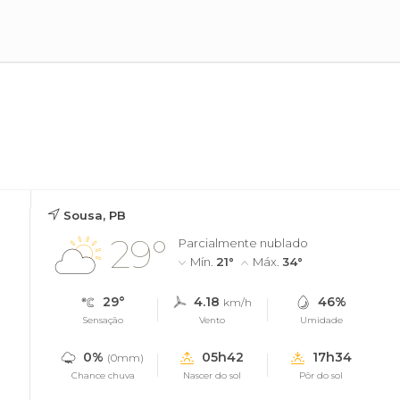
Sousa, PB
29°
Parcialmente nublado
Mín.
21°
Máx.
34°
29°
4.18
46%
km/h
Sensação
Vento
Umidade
0%
05h42
17h34
(0mm)
Chance chuva
Nascer do sol
Pôr do sol