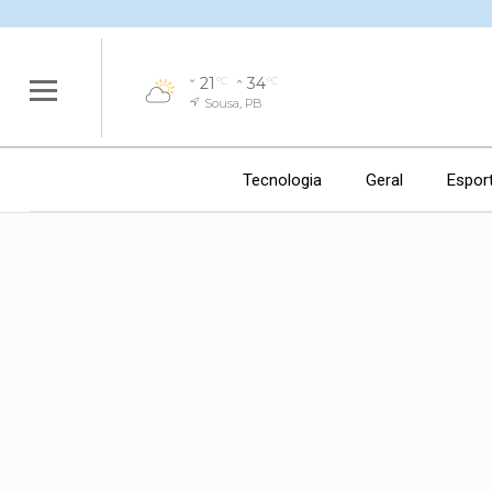
21
34
°C
°C
Sousa, PB
Tecnologia
Geral
Espor