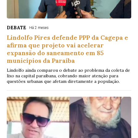
DEBATE
Há 2 meses
Lindolfo Pires defende PPP da Cagepa e
afirma que projeto vai acelerar
expansão do saneamento em 85
municípios da Paraíba
Lindolfo ainda comparou o debate ao problema da coleta de
lixo na capital paraibana, cobrando maior atenção para
questões urbanas que afetam diretamente a população.