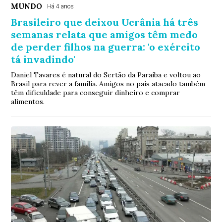
MUNDO
Há 4 anos
Brasileiro que deixou Ucrânia há três
semanas relata que amigos têm medo
de perder filhos na guerra: 'o exército
tá invadindo'
Daniel Tavares é natural do Sertão da Paraíba e voltou ao
Brasil para rever a família. Amigos no país atacado também
têm dificuldade para conseguir dinheiro e comprar
alimentos.