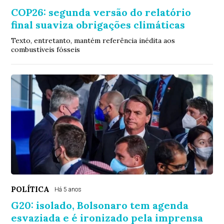
COP26: segunda versão do relatório
final suaviza obrigações climáticas
Texto, entretanto, mantém referência inédita aos
combustíveis fósseis
POLÍTICA
Há 5 anos
G20: isolado, Bolsonaro tem agenda
esvaziada e é ironizado pela imprensa