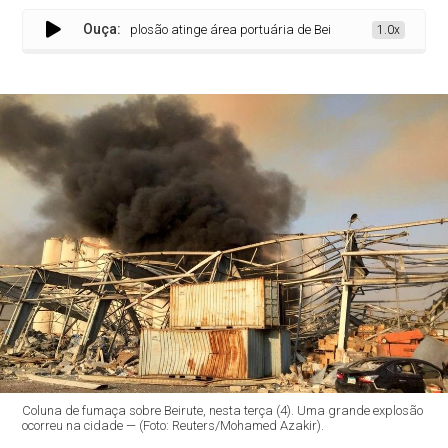
Ouça:
Forte explosão atinge área portuária de Beirute, capital do Líbano
1.0x
Coluna de fumaça sobre Beirute, nesta terça (4). Uma grande explosão
ocorreu na cidade — (Foto: Reuters/Mohamed Azakir).