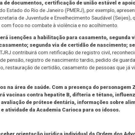
a de documentos, certificação de união estável e apoi
ar do Estado do Rio de Janeiro (PMERJ), por exemplo, apresen
retaria de Juventude e Envelhecimento Saudável (Seijes), 
, com foco no combate à violência e no acolhimento.
erá isenções a habilitação para casamento, segunda vi
 casamento; segunda via de certidão de nascimento; se
 TJRJ contribuirá com retificação de registro civil, reconhe
 de pensão, registro de nascimento tardio, pedido de guarda
ão, restauração de certidão, casamento de pessoas que já vi
s na área de saúde. Com a presença do personagem Zé
á vacinas contra hepatite B, difteria e tétano, influen
 avaliação de prótese dentária, informações sobre al
e atividade da Academia Carioca para os idosos.
ceber orientação jurídica individual da Ordem dos Adv