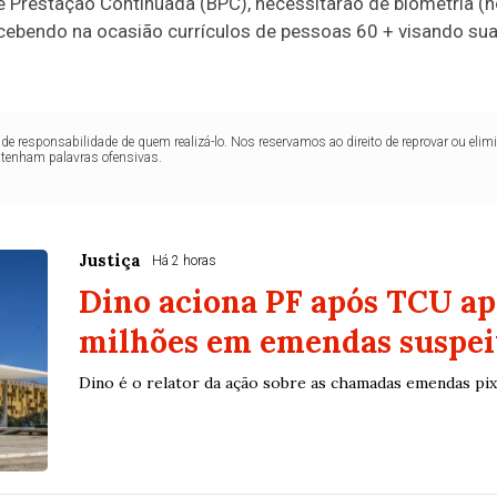
 Prestação Continuada (BPC), necessitarão de biometria (n
recebendo na ocasião currículos de pessoas 60 + visando su
de responsabilidade de quem realizá-lo. Nos reservamos ao direito de reprovar ou el
ntenham palavras ofensivas.
Justiça
Há 2 horas
Dino aciona PF após TCU ap
milhões em emendas suspei
Dino é o relator da ação sobre as chamadas emendas pix