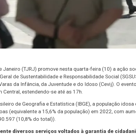
de Janeiro (TJRJ) promove nesta quarta-feira (10) a ação so
a-Geral de Sustentabilidade e Responsabilidade Social (SG
 Varas da Infância, da Juventude e do Idoso (Cevij). O event
m Central, estendendo-se até as 17h.
sileiro de Geografia e Estatística (IBGE), a população idos
soas (equivalente a 15,6% da população) em 2022, com aum
0.597 (10,8% do total)).
nte diversos serviços voltados à garantia de cidadani