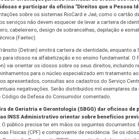
idosas e participar da oficina "Direitos que a Pessoa 
ntações sobre os sistemas RioCard e Jaé, como o cartão de
s serviços não devem esquecer de levar a carteira de identi
o, cabeleireiro, design de sobrancelhas, depilação e esmal
cnica (Faetec).
ânsito (Detran) emitirá carteira de identidade, enquanto a 
s para idosos na alfabetização e no ensino fundamental. O
 vai orientar os idosos sobre os seus direitos, incluindo r
minhamentos para o núcleo especializado em tratamento a
s apresentados, consultas aos cadastros do Serviço Centr
entuais negativações. Serão distribuídos mil exemplares da
do Código de Defesa do Consumidor comentado.
ra de Geriatria e Gerontologia (SBGG) dar oficinas de
ao INSS Administrativo orientar sobre benefícios prev
. O público precisa ter em mãos os seguintes documentos: Re
soas Físicas (CPF) e comprovante de residência. Se os ido