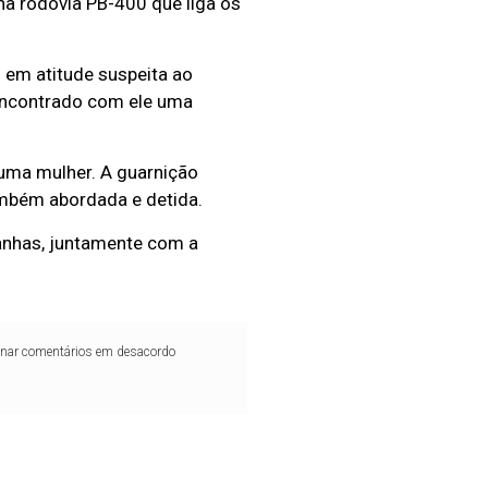
 na rodovia PB-400 que liga os
 em atitude suspeita ao
 encontrado com ele uma
uma mulher. A guarnição
também abordada e detida.
ranhas, juntamente com a
iminar comentários em desacordo