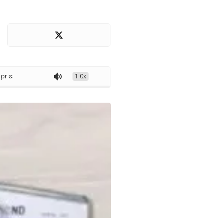
e casal suspeito de praticar tráfico de drogas, em ação realizada na região de
1.0x