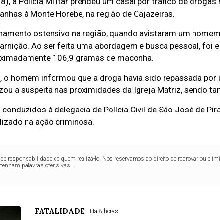
), a Polícia Militar prendeu um casal por tráfico de drogas
anhas à Monte Horebe, na região de Cajazeiras.
ulhamento ostensivo na região, quando avistaram um homem
arnição. Ao ser feita uma abordagem e busca pessoal, foi
roximadamente 106,9 gramas de maconha.
, o homem informou que a droga havia sido repassada por 
lizou a suspeita nas proximidades da Igreja Matriz, sendo 
conduzidos à delegacia de Polícia Civil de São José de Pi
tilizado na ação criminosa.
de responsabilidade de quem realizá-lo. Nos reservamos ao direito de reprovar ou el
ntenham palavras ofensivas.
FATALIDADE
Há 8 horas