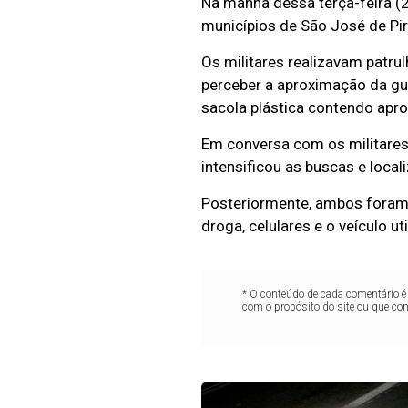
Na manhã dessa terça-feira (28
municípios de São José de Pir
Os militares realizavam patr
perceber a aproximação da gu
sacola plástica contendo ap
Em conversa com os militares
intensificou as buscas e loca
Posteriormente, ambos foram 
droga, celulares e o veículo u
* O conteúdo de cada comentário é 
com o propósito do site ou que co