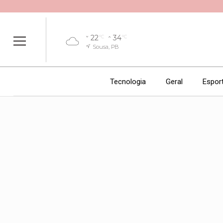
22
34
°C
°C
Sousa, PB
Tecnologia
Geral
Espor