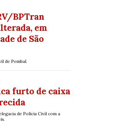
CPRV/BPTran
lterada, em
dade de São
vil de Pombal.
ca furto de caixa
recida
egacia de Polícia Civil com a
is.