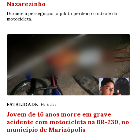
Nazarezinho
Durante a perseguição, o piloto perdeu o controle da
motocicleta.
FATALIDADE
Há 3 dias
Jovem de 16 anos morre em grave
acidente com motocicleta na BR-230, no
município de Marizópolis