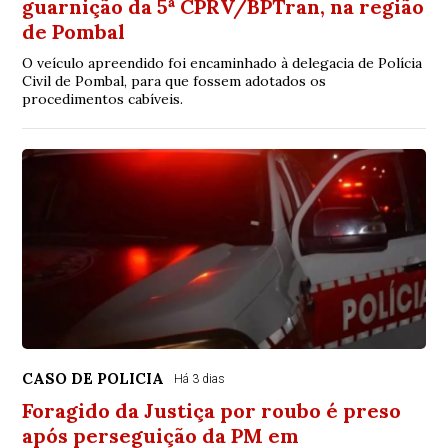
guarnição da 5ª CPRV/BPTran, na região
de Pombal
O veículo apreendido foi encaminhado à delegacia de Polícia
Civil de Pombal, para que fossem adotados os
procedimentos cabíveis.
CASO DE POLICIA
Há 3 dias
Foragido da Justiça por roubo é preso
após perseguição da PM em