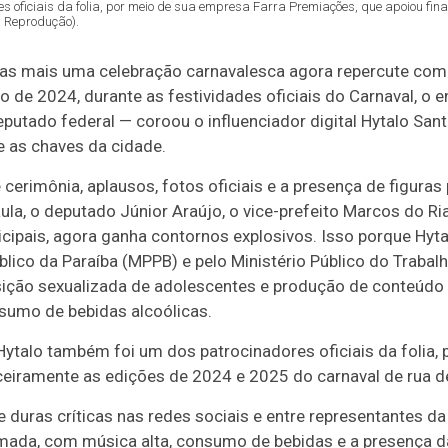
s oficiais da folia, por meio de sua empresa Farra Premiações, que apoiou fin
: Reprodução).
as mais uma celebração carnavalesca agora repercute com 
o de 2024, durante as festividades oficiais do Carnaval, o 
eputado federal — coroou o influenciador digital Hytalo S
e as chaves da cidade.
cerimônia, aplausos, fotos oficiais e a presença de figuras
la, o deputado Júnior Araújo, o vice-prefeito Marcos do Ri
cipais, agora ganha contornos explosivos. Isso porque Hyt
blico da Paraíba (MPPB) e pelo Ministério Público do Trabal
sição sexualizada de adolescentes e produção de conteúd
sumo de bebidas alcoólicas.
ytalo também foi um dos patrocinadores oficiais da folia,
ceiramente as edições de 2024 e 2025 do carnaval de rua de
e duras críticas nas redes sociais e entre representantes da
ada, com música alta, consumo de bebidas e a presença da