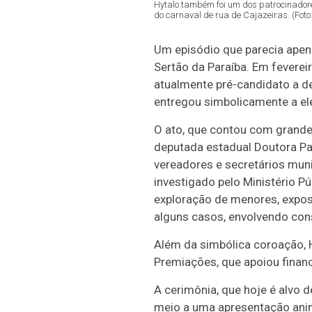
Hytalo também foi um dos patrocinadore
do carnaval de rua de Cajazeiras. (Foto
Um episódio que parecia apen
Sertão da Paraíba. Em fevereir
atualmente pré-candidato a d
entregou simbolicamente a el
O ato, que contou com grande 
deputada estadual Doutora Pau
vereadores e secretários muni
investigado pelo Ministério Pú
exploração de menores, expo
alguns casos, envolvendo con
Além da simbólica coroação, H
Premiações, que apoiou finan
A cerimônia, que hoje é alvo d
meio a uma apresentação anim