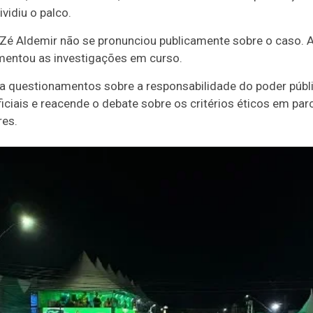
vidiu o palco.
 Zé Aldemir não se pronunciou publicamente sobre o caso. 
mentou as investigações em curso.
a questionamentos sobre a responsabilidade do poder públi
ais e reacende o debate sobre os critérios éticos em parc
res.