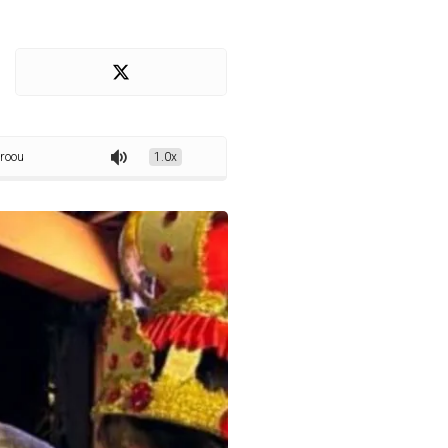
ciador investigado por crimes contra menores como Rei Momo
1.0x