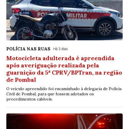
POLÍCIA NAS RUAS
Há 3 dias
Motocicleta adulterada é apreendida
após averiguação realizada pela
guarnição da 5ª CPRV/BPTran, na região
de Pombal
O veículo apreendido foi encaminhado à delegacia de Polícia
Civil de Pombal, para que fossem adotados os
procedimentos cabíveis.