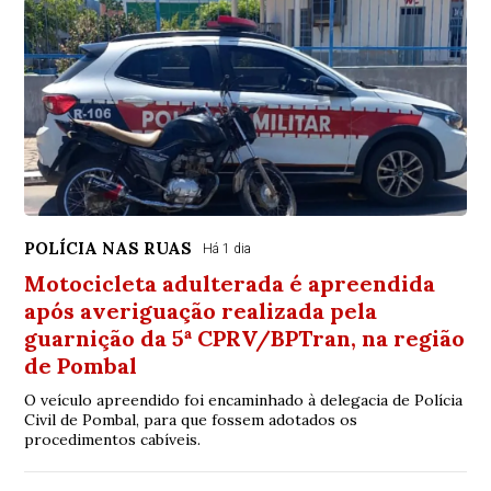
POLÍCIA NAS RUAS
Há 1 dia
Motocicleta adulterada é apreendida
após averiguação realizada pela
guarnição da 5ª CPRV/BPTran, na região
de Pombal
O veículo apreendido foi encaminhado à delegacia de Polícia
Civil de Pombal, para que fossem adotados os
procedimentos cabíveis.