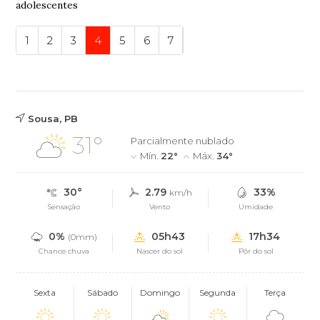
adolescentes
1
2
3
4
5
6
7
Sousa, PB
31°
Parcialmente nublado
Mín.
22°
Máx.
34°
30°
2.79
33%
km/h
Sensação
Vento
Umidade
0%
05h43
17h34
(0mm)
Chance chuva
Nascer do sol
Pôr do sol
Sexta
Sábado
Domingo
Segunda
Terça