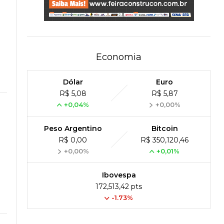
Economia
Dólar
Euro
R$ 5,08
R$ 5,87
+0,04%
+0,00%
Peso Argentino
Bitcoin
R$ 0,00
R$ 350,120,46
+0,00%
+0,01%
Ibovespa
172,513,42 pts
-1.73%