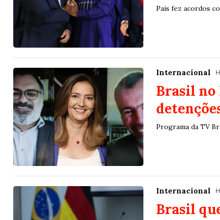
País fez acordos c
Internacional
H
Brasil no
detenções
Programa da TV Bra
Internacional
H
Brasil qu