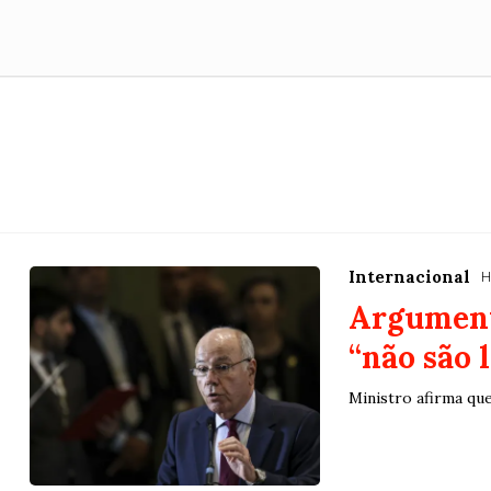
Internacional
H
Argument
“não são l
Ministro afirma qu