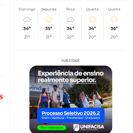
Domingo
Segunda
Terça
Quarta
Quinta
34°
35°
34°
34°
36°
21°
21°
22°
20°
20°
PUBLICIDADE
s