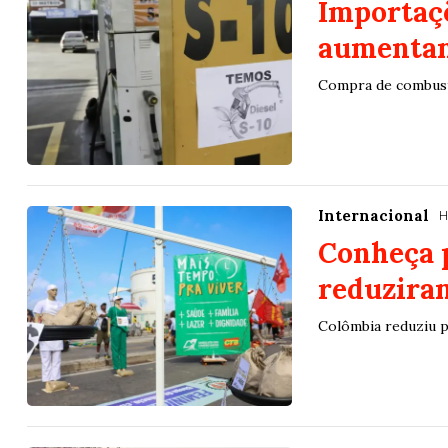
Importaçõ
aumentam
Compra de combust
Internacional
H
Conheça 
reduziram
Colômbia reduziu p