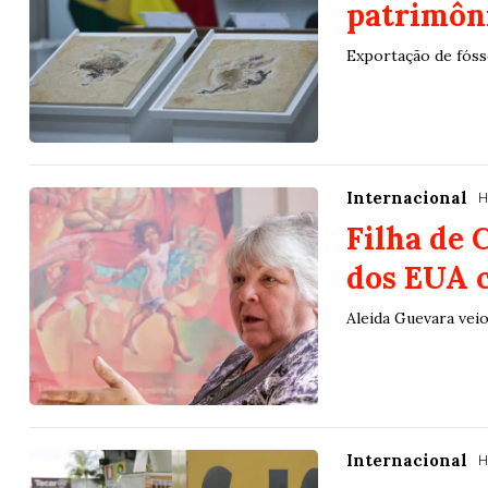
patrimôni
Exportação de fósse
Internacional
H
Filha de 
dos EUA 
Aleida Guevara veio
Internacional
H