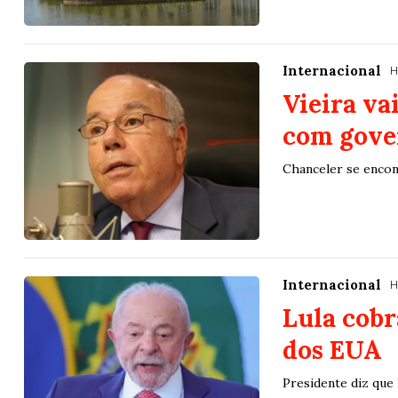
Internacional
H
Vieira va
com gove
Chanceler se encon
Internacional
H
Lula cobr
dos EUA
Presidente diz que 