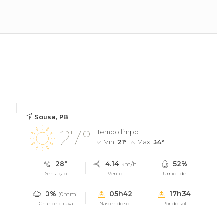
Sousa, PB
27°
Tempo limpo
Mín.
21°
Máx.
34°
28°
4.14
52%
km/h
Sensação
Vento
Umidade
0%
05h42
17h34
(0mm)
Chance chuva
Nascer do sol
Pôr do sol