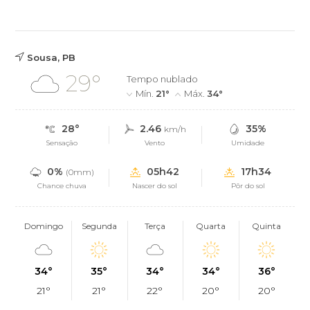
Sousa, PB
29°
Tempo nublado
Mín.
21°
Máx.
34°
28°
2.46
35%
km/h
Sensação
Vento
Umidade
0%
05h42
17h34
(0mm)
Chance chuva
Nascer do sol
Pôr do sol
Domingo
Segunda
Terça
Quarta
Quinta
34°
35°
34°
34°
36°
21°
21°
22°
20°
20°