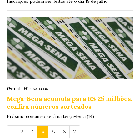
Inscrições podem ser feitas até o dia 19 de julho
Geral
Há 4 semanas
Mega-Sena acumula para R$ 25 milhões;
confira números sorteados
Próximo concurso será na terça-feira (14)
1
2
3
4
5
6
7