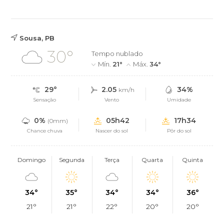
Sousa, PB
30°
Tempo nublado
Mín.
21°
Máx.
34°
29°
2.05
34%
km/h
Sensação
Vento
Umidade
0%
05h42
17h34
(0mm)
Chance chuva
Nascer do sol
Pôr do sol
Domingo
Segunda
Terça
Quarta
Quinta
34°
35°
34°
34°
36°
21°
21°
22°
20°
20°