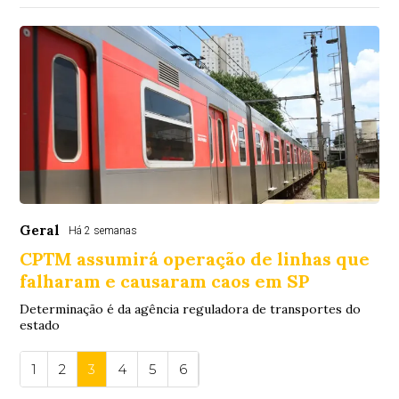
Geral
Há 2 semanas
CPTM assumirá operação de linhas que
falharam e causaram caos em SP
Determinação é da agência reguladora de transportes do
estado
1
2
3
4
5
6