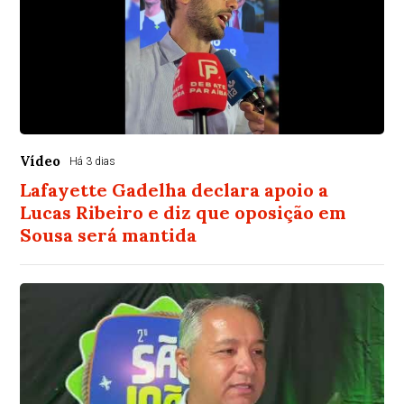
Vídeo
Há 3 dias
Lafayette Gadelha declara apoio a
Lucas Ribeiro e diz que oposição em
Sousa será mantida