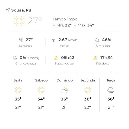
Sousa, PB
27°
Tempo limpo
Mín.
22°
Máx.
34°
27°
2.67
46%
km/h
Sensação
Vento
Umidade
0%
05h43
17h34
(0mm)
Chance chuva
Nascer do sol
Pôr do sol
Sexta
Sábado
Domingo
Segunda
Terça
35°
34°
36°
36°
36°
21°
21°
21°
22°
21°