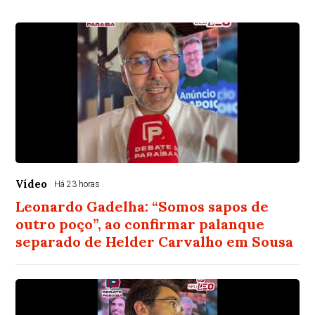
Vídeo
Há 23 horas
Leonardo Gadelha: “Somos sapos de
outro poço”, ao confirmar palanque
separado de Helder Carvalho em Sousa