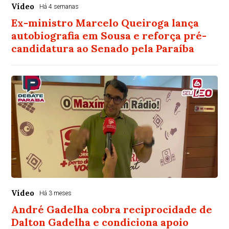
Vídeo
Há 4 semanas
Ex-ministro Marcelo Queiroga lança
autobiografia em Sousa e reforça pré-
candidatura ao Senado pela Paraíba
Vídeo
Há 3 meses
André Gadelha cobra reciprocidade de
Dalton Gadelha e condiciona apoio