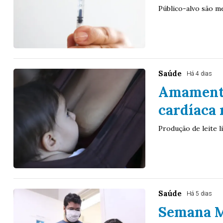
Público-alvo são m
Saúde
Há 4 dias
Amamenta
cardíaca
Produção de leite 
Saúde
Há 5 dias
Semana M