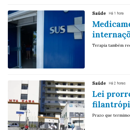
Saúde
Há 1 hora
Medicame
internaçõ
Terapia também red
Saúde
Há 2 horas
Lei prorr
filantróp
Prazo que termimo