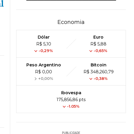
l
Economia
Dólar
Euro
R$ 5,10
R$ 5,88
-0,29%
-0,65%
Peso Argentino
Bitcoin
R$ 0,00
R$ 348,260,79
+0,00%
-0,38%
Ibovespa
175,856,86 pts
-1.05%
PUBLICIDADE