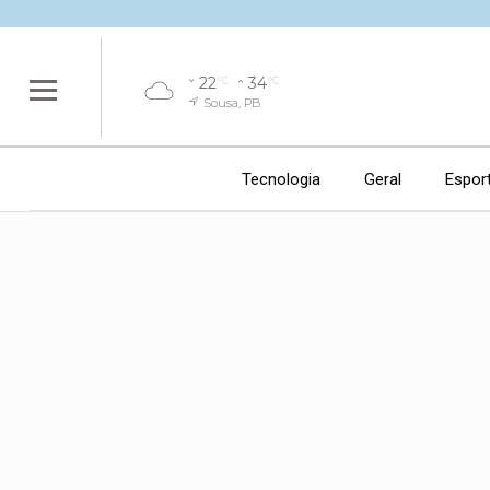
22
34
°C
°C
Sousa, PB
Tecnologia
Geral
Espor