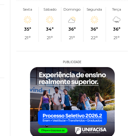
Sexta
Sábado
Domingo
Segunda
Terça
35°
34°
36°
36°
36°
21°
21°
21°
22°
21°
PUBLICIDADE