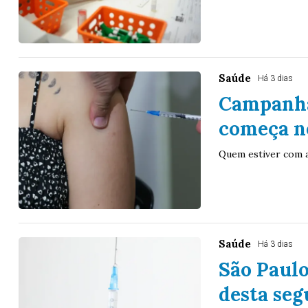
Saúde
Há 3 dias
Campanha
começa n
Quem estiver com a
Saúde
Há 3 dias
São Paulo
desta seg