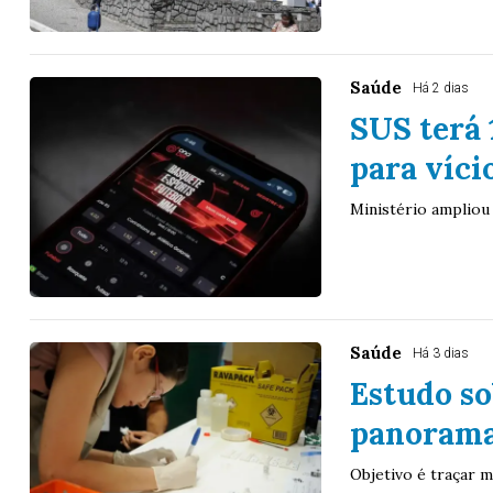
Saúde
Há 2 dias
SUS terá 
para víci
Ministério ampliou
Saúde
Há 3 dias
Estudo so
panorama
Objetivo é traçar m