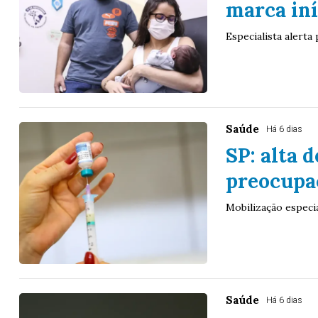
marca in
Especialista alerta
Saúde
Há 6 dias
SP: alta 
preocupaç
Mobilização especia
Saúde
Há 6 dias