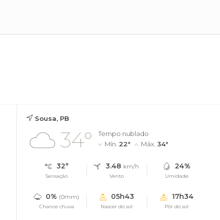
Sousa, PB
34°
Tempo nublado
Mín.
22°
Máx.
34°
32°
3.48
24%
km/h
Sensação
Vento
Umidade
0%
05h43
17h34
(0mm)
Chance chuva
Nascer do sol
Pôr do sol