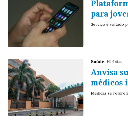
Platafor
para jove
Serviço é voltado p
Saúde
Há 6 dias
Anvisa s
médicos i
Medidas se referem