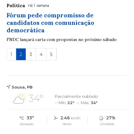
Política
Há 1 semana
Fórum pede compromisso de
candidatos com comunicação
democrática
FNDC lançará carta com propostas no próximo sábado
1
2
3
4
5
Sousa, PB
34°
Parcialmente nublado
Mín.
22°
Máx.
34°
33°
2.46
27%
km/h
Sensação
Vento
Umidade