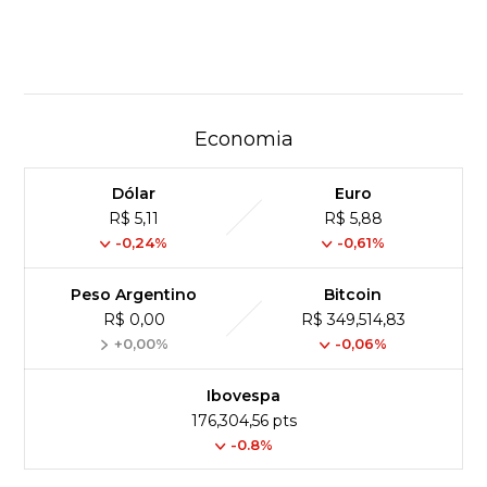
Economia
Dólar
Euro
R$ 5,11
R$ 5,88
-0,24%
-0,61%
Peso Argentino
Bitcoin
R$ 0,00
R$ 349,514,83
+0,00%
-0,06%
Ibovespa
176,304,56 pts
-0.8%