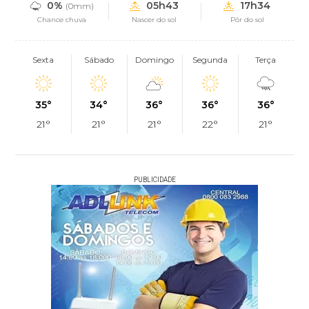
0%
05h43
17h34
(0mm)
Chance chuva
Nascer do sol
Pôr do sol
Sexta
Sábado
Domingo
Segunda
Terça
35°
34°
36°
36°
36°
21°
21°
21°
22°
21°
PUBLICIDADE