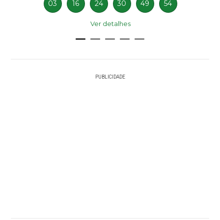
03
16
24
30
49
54
Ver detalhes
PUBLICIDADE