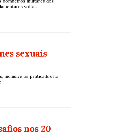
s bombeiros militares dos
mentares volta...
mes sexuais
s, inclusive os praticados no
...
afios nos 20