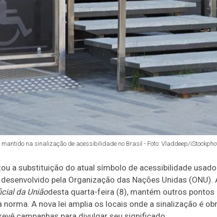
mantido na sinalização de acessibilidade no Brasil - Foto: Vladdeep/iStockpho
tou a substituição do atual símbolo de acessibilidade usado
 desenvolvido pela Organização das Nações Unidas (ONU). A
icial da União
desta quarta-feira (8), mantém outros pontos
orma. A nova lei amplia os locais onde a sinalização é obri
prevê campanhas para divulgar seu significado.