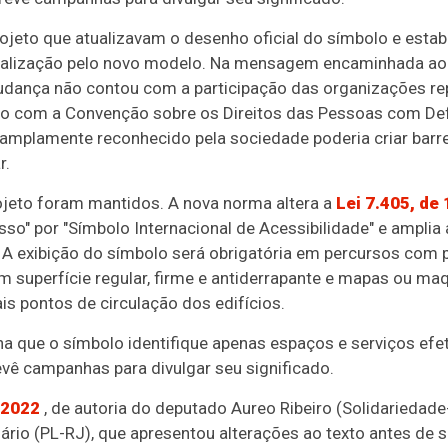
ojeto que atualizavam o desenho oficial do símbolo e estab
inalização pelo novo modelo. Na mensagem encaminhada ao
dança não contou com a participação das organizações re
o com a Convenção sobre os Direitos das Pessoas com Def
amplamente reconhecido pela sociedade poderia criar barrei
r.
ojeto foram mantidos. A nova norma altera a
Lei 7.405, de
so" por "Símbolo Internacional de Acessibilidade" e amplia a
. A exibição do símbolo será obrigatória em percursos com p
com superfície regular, firme e antiderrapante e mapas ou ma
is pontos de circulação dos edifícios.
a que o símbolo identifique apenas espaços e serviços efe
vê campanhas para divulgar seu significado.
/2022
, de autoria do deputado Aureo Ribeiro (Solidariedade
ário (PL-RJ), que apresentou alterações ao texto antes de 