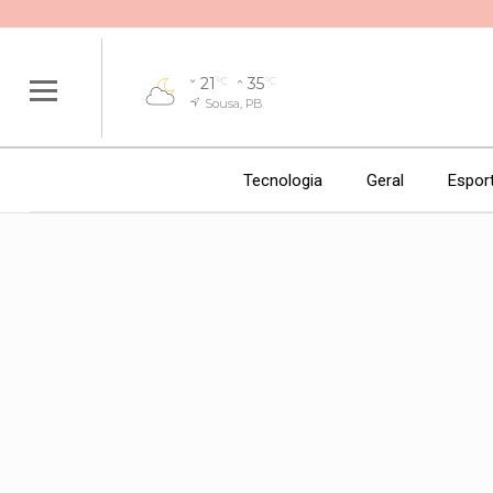
21
35
°C
°C
Sousa, PB
Tecnologia
Geral
Espor