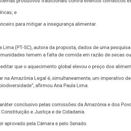
stemas produtivos tradicionais contra eventos climáticos e
ricas; e
nanceiro para mitigar a insegurança alimentar.
 Lima (PT-SC), autora da proposta, dados de uma pesquis
munidades temem a falta de comida em razão de secas ou 
ditar que o aquecimento global elevou o preço dos aliment
ar na Amazônia Legal é, simultaneamente, um imperativo de 
biodiversidade”, afirmou Ana Paula Lima.
aráter conclusivo
pelas comissões da Amazônia e dos Povos 
 Constituição e Justiça e de Cidadania.
a ser aprovado pela Câmara e pelo Senado.