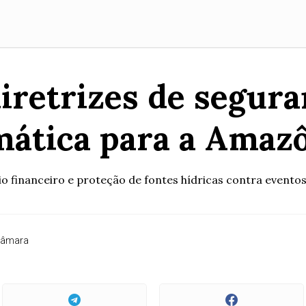
diretrizes de segur
mática para a Amaz
io financeiro e proteção de fontes hídricas contra evento
Câmara