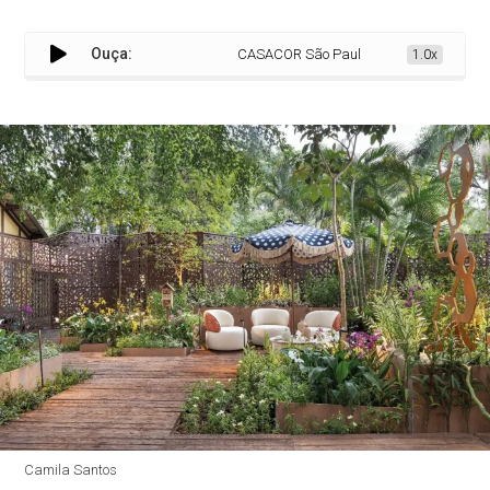
Ouça:
CASACOR São Paulo tem 41% da mostra co
1.0x
Camila Santos