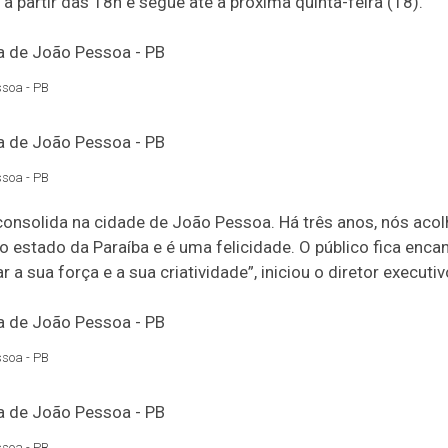
 partir das 18h e segue até a próxima quinta-feira (18).
ssoa - PB
ssoa - PB
 consolida na cidade de João Pessoa. Há três anos, nós ac
o estado da Paraíba e é uma felicidade. O público fica enca
 sua força e a sua criatividade”, iniciou o diretor executi
ssoa - PB
ssoa - PB