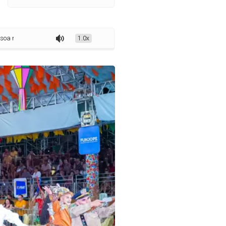
capital das quadrilhas juninas da Paraíba
1.0x