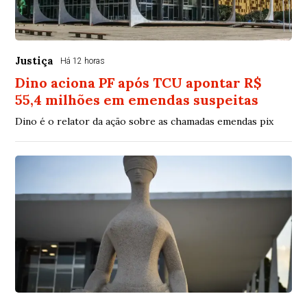
Justiça
Há 12 horas
Dino aciona PF após TCU apontar R$
55,4 milhões em emendas suspeitas
Dino é o relator da ação sobre as chamadas emendas pix