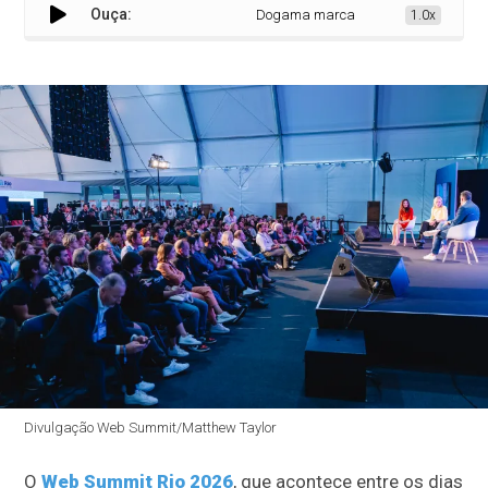
Ouça:
Dogama marca presença no Web Summ
1.0x
Divulgação Web Summit/Matthew Taylor
O
Web Summit Rio 2026
, que acontece entre os dias