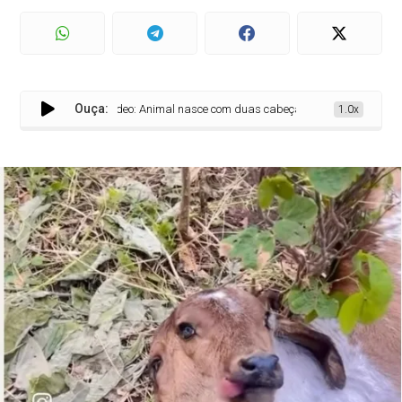
Ouça:
Vídeo: Animal nasce com duas cabeças em São José da Lago
1.0x