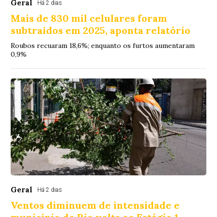
Geral
Há 2 dias
Mais de 830 mil celulares foram
subtraídos em 2025, aponta relatório
Roubos recuaram 18,6%; enquanto os furtos aumentaram
0,9%
Geral
Há 2 dias
Ventos diminuem de intensidade e