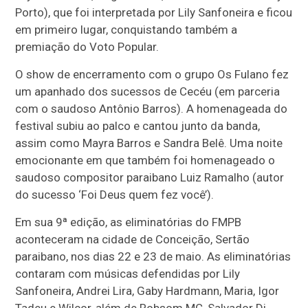
Porto), que foi interpretada por Lily Sanfoneira e ficou
em primeiro lugar, conquistando também a
premiação do Voto Popular.
O show de encerramento com o grupo Os Fulano fez
um apanhado dos sucessos de Cecéu (em parceria
com o saudoso Antônio Barros). A homenageada do
festival subiu ao palco e cantou junto da banda,
assim como Mayra Barros e Sandra Belê. Uma noite
emocionante em que também foi homenageado o
saudoso compositor paraibano Luiz Ramalho (autor
do sucesso ‘Foi Deus quem fez você’).
Em sua 9ª edição, as eliminatórias do FMPB
aconteceram na cidade de Conceição, Sertão
paraibano, nos dias 22 e 23 de maio. As eliminatórias
contaram com músicas defendidas por Lily
Sanfoneira, Andrei Lira, Gaby Hardmann, Maria, Igor
Tadeu e Wilcor, além de Robsom MC, Salvador Di