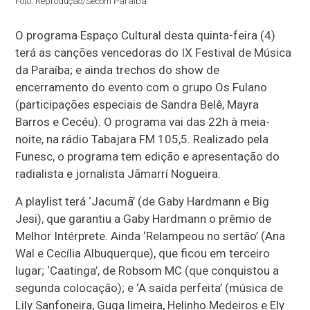
Foto: Reprodução/Secom Paraíba
O programa Espaço Cultural desta quinta-feira (4)
terá as canções vencedoras do IX Festival de Música
da Paraíba; e ainda trechos do show de
encerramento do evento com o grupo Os Fulano
(participações especiais de Sandra Belê, Mayra
Barros e Cecéu). O programa vai das 22h à meia-
noite, na rádio Tabajara FM 105,5. Realizado pela
Funesc, o programa tem edição e apresentação do
radialista e jornalista Jãmarrí Nogueira.
A playlist terá ‘Jacumã’ (de Gaby Hardmann e Big
Jesi), que garantiu a Gaby Hardmann o prêmio de
Melhor Intérprete. Ainda ‘Relampeou no sertão’ (Ana
Wal e Cecília Albuquerque), que ficou em terceiro
lugar; ‘Caatinga’, de Robsom MC (que conquistou a
segunda colocação); e ‘A saída perfeita’ (música de
Lily Sanfoneira, Guga limeira, Helinho Medeiros e Ely