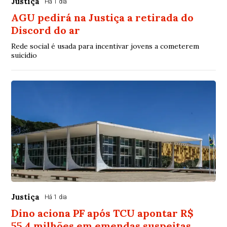
Justiça
Há 1 dia
AGU pedirá na Justiça a retirada do
Discord do ar
Rede social é usada para incentivar jovens a cometerem
suicídio
Justiça
Há 1 dia
Dino aciona PF após TCU apontar R$
55,4 milhões em emendas suspeitas