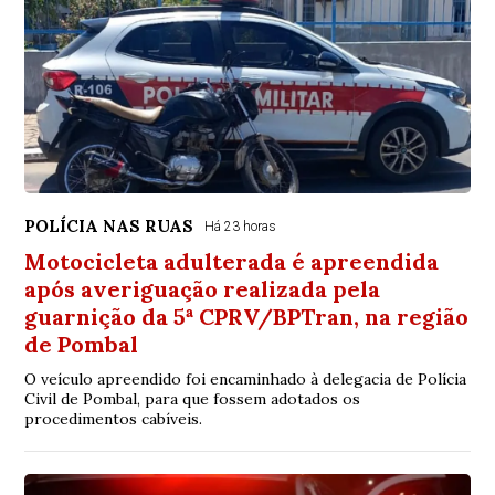
POLÍCIA NAS RUAS
Há 23 horas
Motocicleta adulterada é apreendida
após averiguação realizada pela
guarnição da 5ª CPRV/BPTran, na região
de Pombal
O veículo apreendido foi encaminhado à delegacia de Polícia
Civil de Pombal, para que fossem adotados os
procedimentos cabíveis.