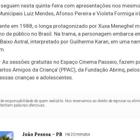
 seguem nesta quinta-feira com apresentações nos mesmos
unicipais Luiz Mendes, Afonso Pereira e Violeta Formiga irão
ente em 1988, o longa protagonizado por Xuxa Meneghel m
 de público no Brasil. Na trama, a personagem embarca e
Baixo Astral, interpretado por Guilherme Karan, em uma narr
em.
 As sessões gratuitas no Espaço Cinema Passeio, fazem pa
eitos Amigos da Criança’ (PPAC), da Fundação Abrinq, pelos
essas crianças e adolescentes.
de responsabilidade de quem realizá-lo. Nos reservamos ao direito de reprovar ou el
ntenham palavras ofensivas.
João Pessoa - PB
Há 20 minutos