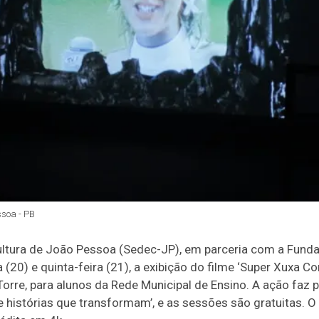
ssoa - PB
ultura de João Pessoa (Sedec-JP), em parceria com a Fund
a (20) e quinta-feira (21), a exibição do filme ‘Super Xuxa Co
orre, para alunos da Rede Municipal de Ensino. A ação faz p
e histórias que transformam’, e as sessões são gratuitas. 