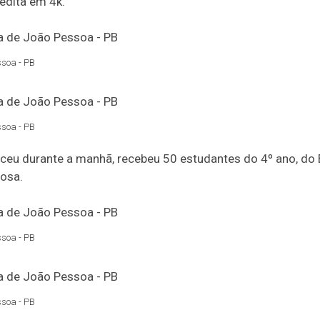
édita em 4k.
ssoa - PB
ssoa - PB
eceu durante a manhã, recebeu 50 estudantes do 4º ano, do
bosa.
ssoa - PB
ssoa - PB