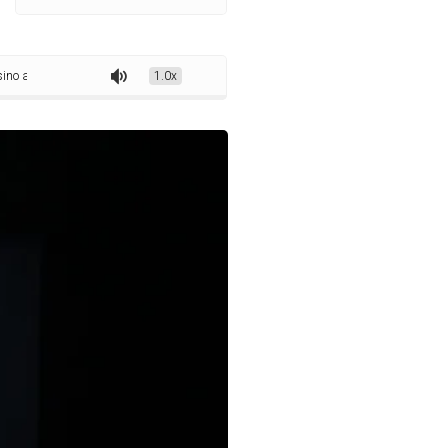
stem a exibição do filme ‘Super Xuxa Contra Baixo Astral’
1.0x