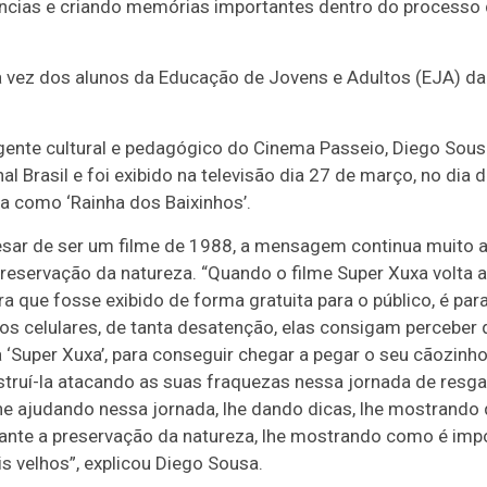
cias e criando memórias importantes dentro do processo 
 a vez dos alunos da Educação de Jovens e Adultos (EJA) da
ente cultural e pedagógico do Cinema Passeio, Diego Sousa
l Brasil e foi exibido na televisão dia 27 de março, no dia d
a como ‘Rainha dos Baixinhos’.
esar de ser um filme de 1988, a mensagem continua muito
reservação da natureza. “Quando o filme Super Xuxa volta a
ra que fosse exibido de forma gratuita para o público, é pa
os celulares, de tanta desatenção, elas consigam perceber q
a ‘Super Xuxa’, para conseguir chegar a pegar o seu cãozinho 
estruí-la atacando as suas fraquezas nessa jornada de resga
e ajudando nessa jornada, lhe dando dicas, lhe mostrando 
nte a preservação da natureza, lhe mostrando como é impo
s velhos”, explicou Diego Sousa.