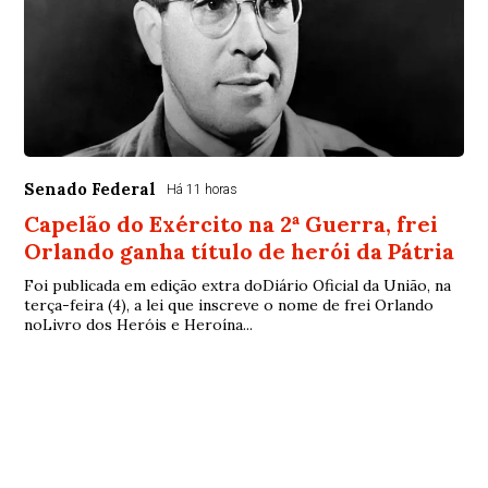
Senado Federal
Há 11 horas
Capelão do Exército na 2ª Guerra, frei
Orlando ganha título de herói da Pátria
Foi publicada em edição extra doDiário Oficial da União, na
terça-feira (4), a lei que inscreve o nome de frei Orlando
noLivro dos Heróis e Heroína...
© Copyright 2026 - Debate Paraíba - Todos os direitos
reservados