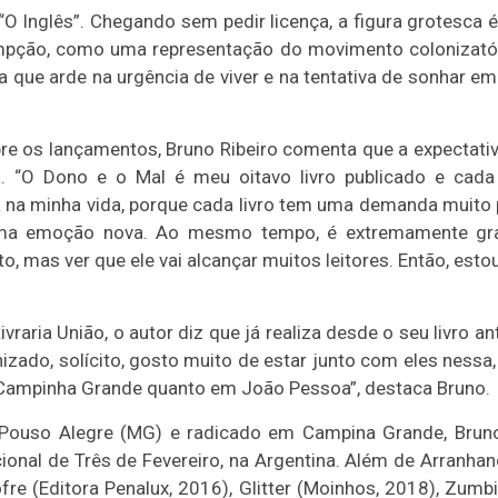
, “O Inglês”. Chegando sem pedir licença, a figura grotesca
mpção, como uma representação do movimento colonizatório
a que arde na urgência de viver e na tentativa de sonhar e
bre os lançamentos, Bruno Ribeiro comenta que a expectati
ia. “O Dono e o Mal é meu oitavo livro publicado e cad
na minha vida, porque cada livro tem uma demanda muito pr
ma emoção nova. Ao mesmo tempo, é extremamente grat
, mas ver que ele vai alcançar muitos leitores. Então, esto
vraria União, o autor diz que já realiza desde o seu livro ant
zado, solícito, gosto muito de estar junto com eles nessa,
Campinha Grande quanto em João Pessoa”, destaca Bruno.
Pouso Alegre (MG) e radicado em Campina Grande, Bruno
cional de Três de Fevereiro, na Argentina. Além de Arranhan
fre (Editora Penalux, 2016), Glitter (Moinhos, 2018), Zumb