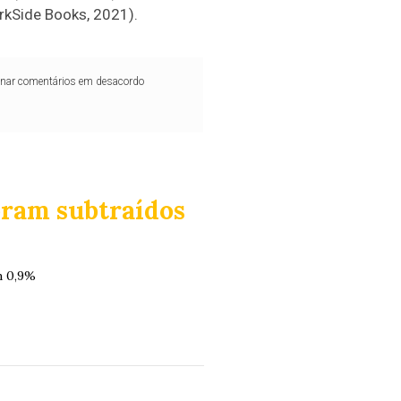
rkSide Books, 2021).
iminar comentários em desacordo
oram subtraídos
m 0,9%