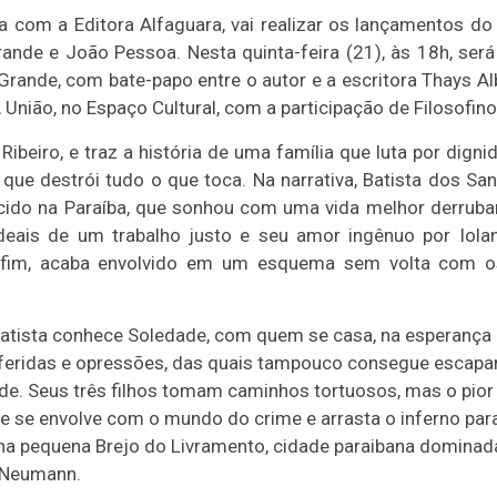
ia com a Editora Alfaguara, vai realizar os lançamentos d
ande e João Pessoa. Nesta quinta-feira (21), às 18h, ser
ande, com bate-papo entre o autor e a escritora Thays Alb
 A União, no Espaço Cultural, com a participação de Filosofin
o Ribeiro, e traz a história de uma família que luta por dig
 que destrói tudo o que toca. Na narrativa, Batista dos
scido na Paraíba, que sonhou com uma vida melhor derruba
eais de um trabalho justo e seu amor ingênuo por Ioland
r fim, acaba envolvido em um esquema sem volta com o
Batista conhece Soledade, com quem se casa, na esperanç
 feridas e opressões, das quais tampouco consegue escapar
ade. Seus três filhos tomam caminhos tortuosos, mas o pior 
le se envolve com o mundo do crime e arrasta o inferno para
 na pequena Brejo do Livramento, cidade paraibana dominad
 Neumann.