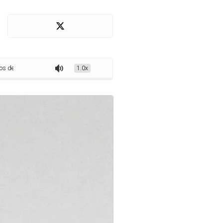
 Dono e o Mal’, de Bruno Ribeiro, em Campina Grande e João Pessoa
1.0x