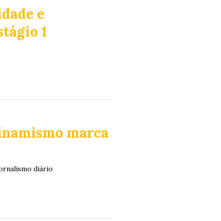
idade e
stágio 1
dinamismo marca
ornalismo diário