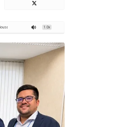
a de agenda do prefeito Helder Carvalho em Brasília
1.0x