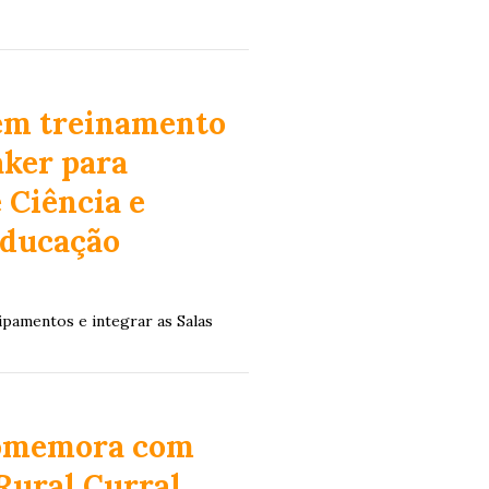
bem treinamento
aker para
 Ciência e
Educação
ipamentos e integrar as Salas
comemora com
ural Curral