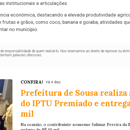
s institucionais e articulações.
ância econômica, destacando a elevada produtividade agríco
 frutas e grãos, como coco, banana e goiaba, atividades q
tar no município.
de responsabilidade de quem realizá-lo. Nos reservamos ao direito de reprovar ou el
ntenham palavras ofensivas.
CONFIRA!
Há 4 dias
Prefeitura de Sousa realiza
do IPTU Premiado e entrega
mil
Na ocasião, o contribuinte sousense Julimar Pereira da 
prêmio de R$ 10 mil.