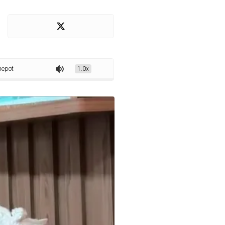
 Prefeitura de Paulista envolvendo familiares do prefeito e aliados
1.0x