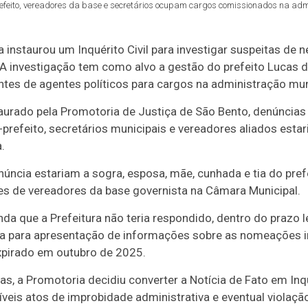
feito, vereadores da base e secretários ocupam cargos comissionados na admi
a instaurou um Inquérito Civil para investigar suspeitas de 
. A investigação tem como alvo a gestão do prefeito
Lucas d
tes de agentes políticos para cargos na administração mun
urado pela Promotoria de Justiça de São Bento, denúncia
ce-prefeito, secretários municipais e vereadores aliados es
.
úncia estariam a sogra, esposa, mãe, cunhada e tia do pref
tes de vereadores da base governista na Câmara Municipal.
nda que a Prefeitura não teria respondido, dentro do prazo l
a para apresentação de informações sobre as nomeações i
xpirado em outubro de 2025.
s, a Promotoria decidiu converter a Notícia de Fato em Inqu
veis atos de improbidade administrativa e eventual violação