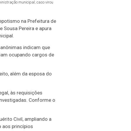
nistração municipal; caso virou
nepotismo na Prefeitura de
e Sousa Pereira
e apura
icipal.
s anônimas indicam que
tariam ocupando cargos de
eito, além da esposa do
egal, às requisições
nvestigadas. Conforme o
érito Civil, ampliando a
 aos princípios