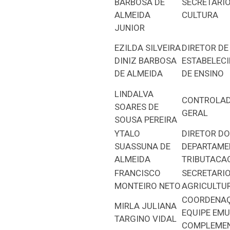
BARBOSA DE
SECRETARIO
ALMEIDA
CULTURA
JUNIOR
EZILDA SILVEIRA
DIRETOR DE
DINIZ BARBOSA
ESTABELEC
DE ALMEIDA
DE ENSINO
LINDALVA
CONTROLA
SOARES DE
GERAL
SOUSA PEREIRA
YTALO
DIRETOR DO
SUASSUNA DE
DEPARTAME
ALMEIDA
TRIBUTACA
FRANCISCO
SECRETARIO
MONTEIRO NETO
AGRICULTU
COORDENAÇ
MIRLA JULIANA
EQUIPE EMU
TARGINO VIDAL
COMPLEME