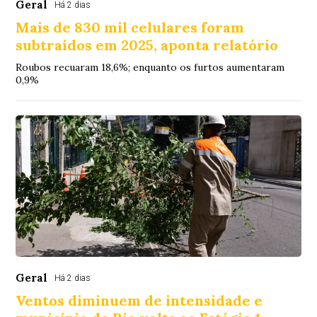
Geral
Há 2 dias
Mais de 830 mil celulares foram
subtraídos em 2025, aponta relatório
Roubos recuaram 18,6%; enquanto os furtos aumentaram
0,9%
Geral
Há 2 dias
Ventos diminuem de intensidade e