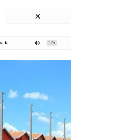
ca licitação de quase R$ 2,6 milhões para construção de casas populares
1.0x