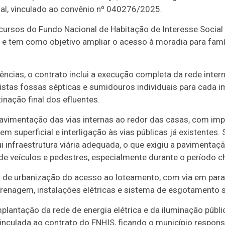
ial, vinculado ao convênio nº 040276/2025.
cursos do Fundo Nacional de Habitação de Interesse Social
 e tem como objetivo ampliar o acesso à moradia para famíl
ncias, o contrato inclui a execução completa da rede inte
tas fossas sépticas e sumidouros individuais para cada im
nação final dos efluentes.
avimentação das vias internas ao redor das casas, com im
m superficial e interligação às vias públicas já existentes. S
 infraestrutura viária adequada, o que exigiu a pavimentaçã
e veículos e pedestres, especialmente durante o período c
s de urbanização do acesso ao loteamento, com via em para
renagem, instalações elétricas e sistema de esgotamento sa
mplantação da rede de energia elétrica e da iluminação púb
vinculada ao contrato do FNHIS, ficando o município respons