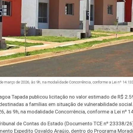
e março de 2026, às 9h, na modalidade Concorrência, conforme a Lei nº 14.133
agoa Tapada publicou licitação no valor estimado de R$ 2.
destinadas a famílias em situação de vulnerabilidade socia
26, às 9h, na modalidade Concorrência, conforme a Lei nº 
ibunal de Contas do Estado (Documento TCE nº 23338/26),
ento Expedito Osvaldo Araújo, dentro do Programa Moradi