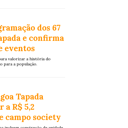
gramação dos 67
apada e confirma
e eventos
ra valorizar a história do
o para a população.
agoa Tapada
 a R$ 5,2
 e campo society
íba incluem construção de unidade