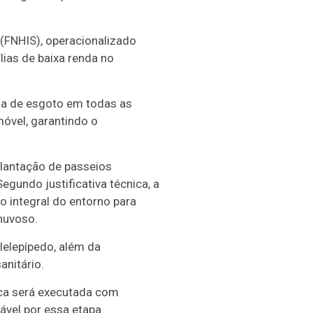
 (FNHIS), operacionalizado
ias de baixa renda no
rna de esgoto em todas as
óvel, garantindo o
plantação de passeios
egundo justificativa técnica, a
o integral do entorno para
huvoso.
lelepípedo, além da
nitário.
lica será executada com
ável por essa etapa