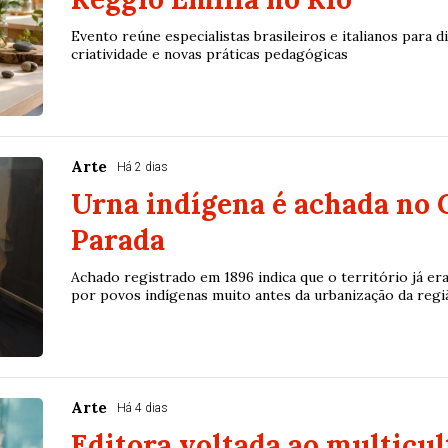
Evento reúne especialistas brasileiros e italianos para d
criatividade e novas práticas pedagógicas
Arte
Há 2 dias
Urna indígena é achada no 
Parada
Achado registrado em 1896 indica que o território já era
por povos indígenas muito antes da urbanização da regiã.
Arte
Há 4 dias
Editora voltada ao multicul