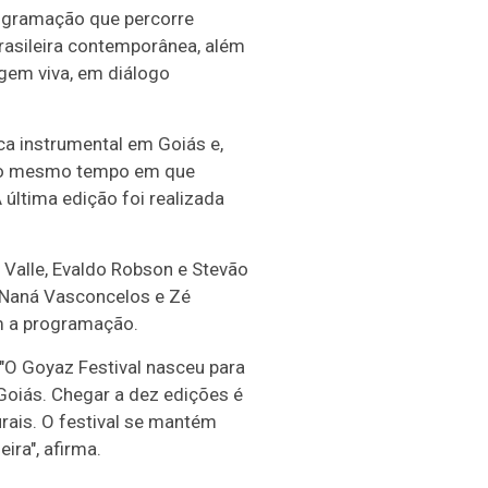
rogramação que percorre
rasileira contemporânea, além
gem viva, em diálogo
ca instrumental em Goiás e,
, ao mesmo tempo em que
última edição foi realizada
d Valle, Evaldo Robson e Stevão
 Naná Vasconcelos e Zé
am a programação.
"O Goyaz Festival nasceu para
Goiás. Chegar a dez edições é
turais. O festival se mantém
ira", afirma.