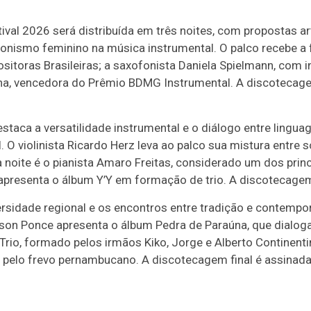
al 2026 será distribuída em três noites, com propostas artí
onismo feminino na música instrumental. O palco recebe a f
sitoras Brasileiras; a saxofonista Daniela Spielmann, com 
cha, vencedora do Prêmio BDMG Instrumental. A discotecagem
estaca a versatilidade instrumental e o diálogo entre lingua
. O violinista Ricardo Herz leva ao palco sua mistura entre 
noite é o pianista Amaro Freitas, considerado um dos prin
presenta o álbum Y’Y em formação de trio. A discotecagem
rsidade regional e os encontros entre tradição e contempor
on Ponce apresenta o álbum Pedra de Paraúna, que dialog
rio, formado pelos irmãos Kiko, Jorge e Alberto Continentin
 pelo frevo pernambucano. A discotecagem final é assinada