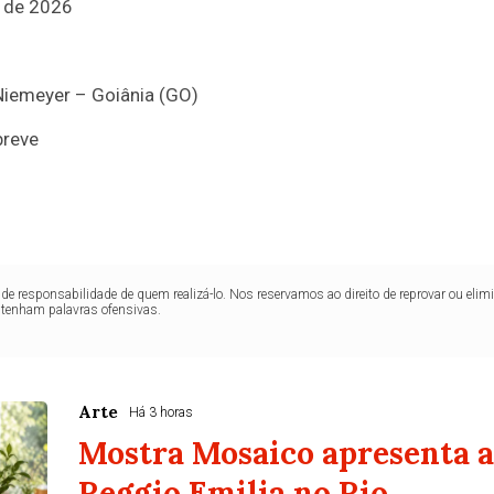
o de 2026
Niemeyer – Goiânia (GO)
breve
de responsabilidade de quem realizá-lo. Nos reservamos ao direito de reprovar ou el
ntenham palavras ofensivas.
Arte
Há 3 horas
Mostra Mosaico apresenta 
Reggio Emilia no Rio