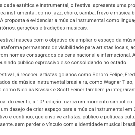
sidade estética e instrumental, o festival apresenta uma p
ca instrumental, como jazz, choro, samba, frevo e música b
A proposta é evidenciar a música instrumental como lingua
itórios, gerações e tradições musicais.
estival nasceu com o objetivo de ampliar o espaço da músi
lataforma permanente de visibilidade para artistas locais
om nomes consagrados da cena nacional e internacional. A 
eunindo público expressivo e se consolidando no estado.
festival já recebeu artistas goianos como Bororó Felipe, Fre
ados da música instrumental brasileira, como Wagner Tiso,
is como Nicolas Krassik e Scott Feiner também já integrar
ical do evento, a 10ª edição marca um momento simbólico. 
e um desejo de criar espaço para a música instrumental em 
ivo e contínuo, que envolve artistas, público e políticas cul
ente, sem perder o vínculo com a identidade musical brasile