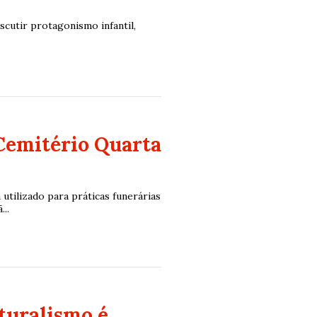
iscutir protagonismo infantil,
Cemitério Quarta
 utilizado para práticas funerárias
..
turalismo é