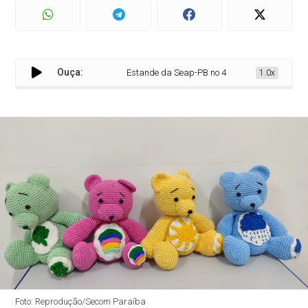
Ouça:
Estande da Seap-PB no 41º Salão do Artesanato 
1.0x
Foto: Reprodução/Secom Paraíba