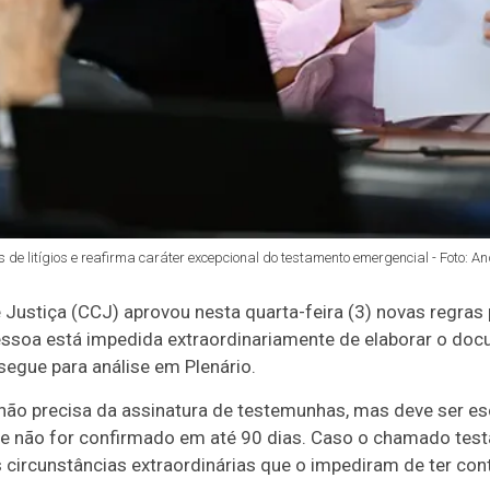
s de litígios e reafirma caráter excepcional do testamento emergencial - Foto:
Justiça (CCJ) aprovou nesta quarta-feira (3) novas regras
essoa está impedida extraordinariamente de elaborar o doc
segue para análise em Plenário.
ão precisa da assinatura de testemunhas, mas deve ser esc
e não for confirmado em até 90 dias. Caso o chamado test
 circunstâncias extraordinárias que o impediram de ter co