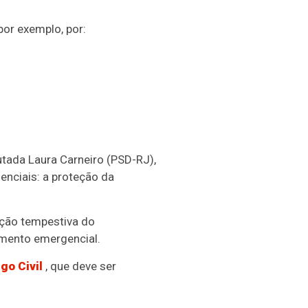
or exemplo, por:
utada Laura Carneiro (PSD-RJ),
enciais: a proteção da
zação tempestiva do
tamento emergencial.
go Civil
, que deve ser