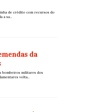
linha de crédito com recursos do
a sa...
 emendas da
s
s bombeiros militares dos
mentares volta...