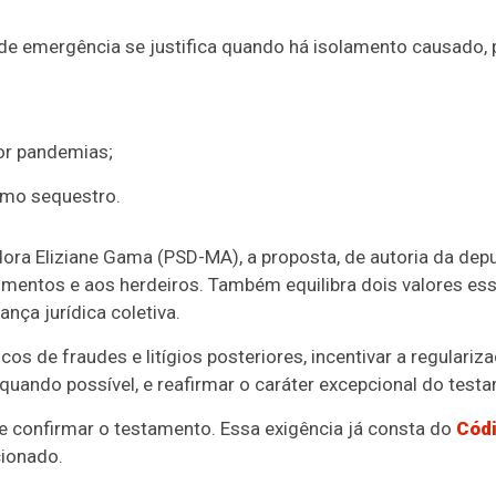
e emergência se justifica quando há isolamento causado, p
or pandemias;
como sequestro.
adora Eliziane Gama (PSD-MA), a proposta, de autoria da dep
mentos e aos herdeiros. Também equilibra dois valores ess
nça jurídica coletiva.
scos de fraudes e litígios posteriores, incentivar a regulari
, quando possível, e reafirmar o caráter excepcional do tes
e confirmar o testamento. Essa exigência já consta do
Códi
cionado.