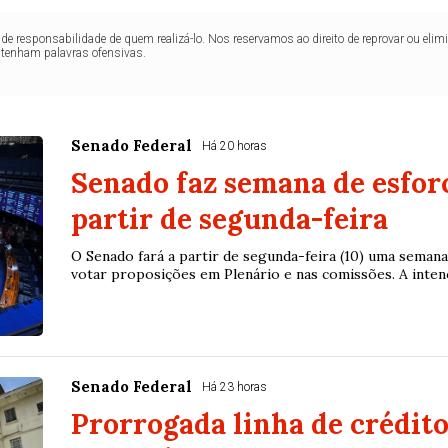
de responsabilidade de quem realizá-lo. Nos reservamos ao direito de reprovar ou el
ntenham palavras ofensivas.
Senado Federal
Há 20 horas
Senado faz semana de esfor
partir de segunda-feira
O Senado fará a partir de segunda-feira (10) uma seman
votar proposições em Plenário e nas comissões. A intenç
Senado Federal
Há 23 horas
Prorrogada linha de crédito