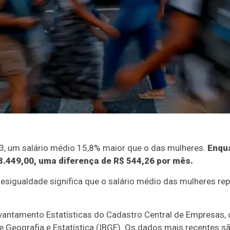
, um salário médio 15,8% maior que o das mulheres.
Enqu
 3.449,00, uma diferença de R$ 544,26 por mês.
desigualdade significa que o salário médio das mulheres re
vantamento Estatísticas do Cadastro Central de Empresas, d
 de Geografia e Estatística (IBGE). Os dados mais recentes s