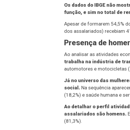
Os dados do IBGE não most
função, e sim no total de 
Apesar de formarem 54,5% dos
dos assalariados) recebiam 41
Presença de homen
Ao analisar as atividades ec
trabalha na indústria de tr
automotores e motocicletas (1
Já no universo das mulheres
social.
Na sequência aparece
(18,2%) e saúde humana e serv
Ao detalhar o perfil ativid
assalariados são homens.
E
(81,3%).