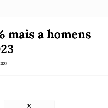
% mais a homens
023
2022