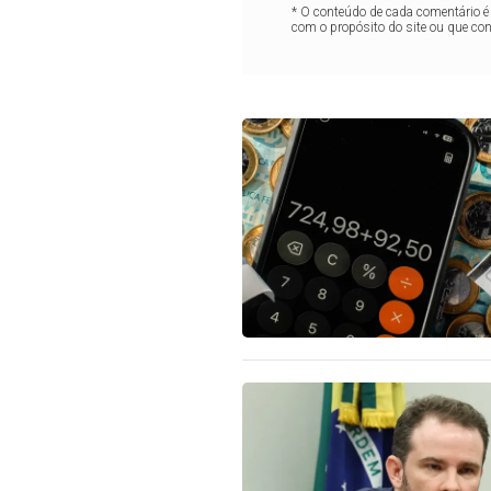
* O conteúdo de cada comentário é 
com o propósito do site ou que co