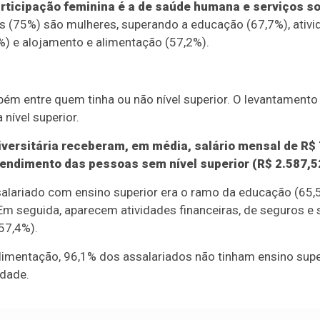
rticipação feminina é a de saúde humana e serviços so
ês (75%) são mulheres, superando a educação (67,7%), ativi
%) e alojamento e alimentação (57,2%).
bém entre quem tinha ou não nível superior. O levantament
nível superior.
versitária receberam, em média, salário mensal de R$ 
rendimento das pessoas sem nível superior (R$ 2.587,5
ssalariado com ensino superior era o ramo da educação (65,
 Em seguida, aparecem atividades financeiras, de seguros e 
57,4%).
limentação, 96,1% dos assalariados não tinham ensino supe
dade.