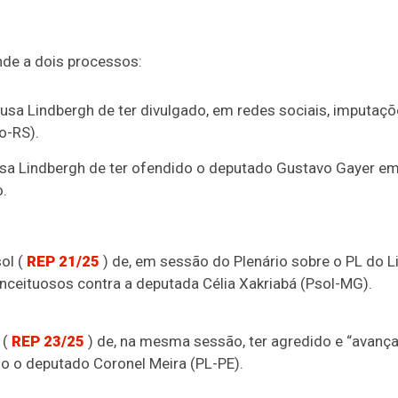
de a dois processos:
usa Lindbergh de ter divulgado, em redes sociais, imputaç
o-RS).
usa Lindbergh de ter ofendido o deputado Gustavo Gayer e
.
ol (
REP 21/25
) de, em sessão do Plenário sobre o PL do L
onceituosos contra a deputada Célia Xakriabá (Psol-MG).
 (
REP 23/25
) de, na mesma sessão, ter agredido e “avanç
do o deputado Coronel Meira (PL-PE).