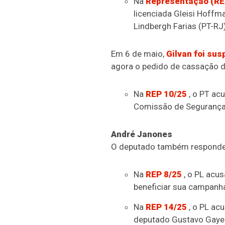
Na
Representação (RE
licenciada Gleisi Hoffma
Lindbergh Farias (PT-RJ
Em 6 de maio,
Gilvan foi su
agora o pedido de cassação 
Na
REP 10/25
, o PT acu
Comissão de Segurança
André Janones
O deputado também responde 
Na
REP 8/25
, o PL acus
beneficiar sua campanh
Na
REP 14/25
, o PL ac
deputado Gustavo Gayer