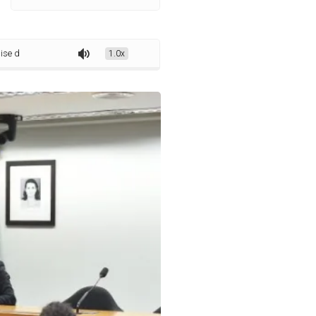
novos processos contra deputados
1.0x