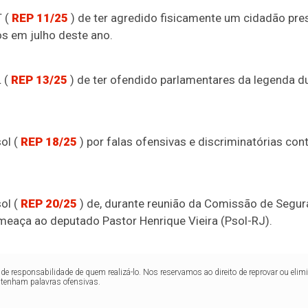
T (
REP 11/25
) de ter agredido fisicamente um cidadão pre
s em julho deste ano.
 (
REP 13/25
) de ter ofendido parlamentares da legenda d
ol (
REP 18/25
) por falas ofensivas e discriminatórias con
ol (
REP 20/25
) de, durante reunião da Comissão de Seguran
aça ao deputado Pastor Henrique Vieira (Psol-RJ).
de responsabilidade de quem realizá-lo. Nos reservamos ao direito de reprovar ou el
ntenham palavras ofensivas.