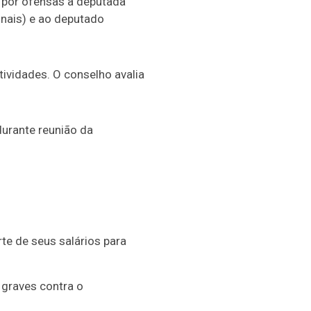
 por ofensas à deputada
onais) e ao deputado
tividades. O conselho avalia
 durante reunião da
te de seus salários para
 graves contra o