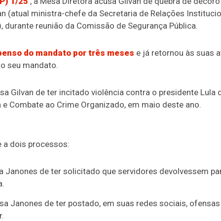
P) 1/25
, a
Mesa Diretora
acusa Gilvan de quebra de decoro
n (atual ministra-chefe da Secretaria de Relações Instituci
), durante reunião da Comissão de Segurança Pública.
spenso do mandato por três meses
e já retornou às suas a
do seu mandato.
sa Gilvan de ter incitado violência contra o presidente Lula
 e Combate ao Crime Organizado, em maio deste ano.
a dois processos:
a Janones de ter solicitado que servidores devolvessem par
a.
usa Janones de ter postado, em suas redes sociais, ofensas
.